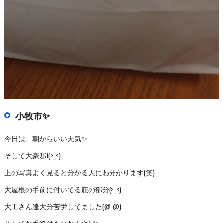
小牧市✨
今日は、朝からいい天気✨
そして大豪邸❗(>_<)
上の写真よく見ると分かる人にわ分かります(笑)
大屋根の手前に付いてる庇の部分(>_<)
大工さん達大分苦労してました(@_@)
そしてお手紙付きのおみやげ✨