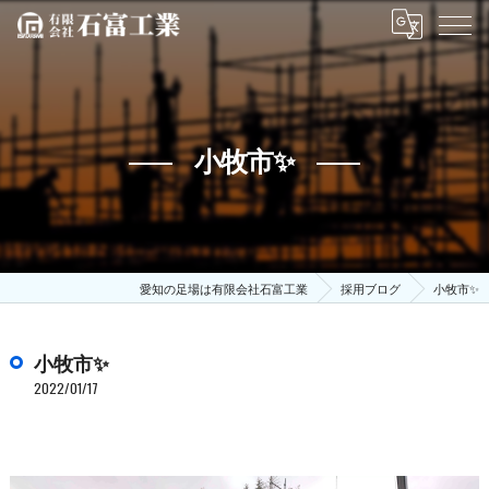
小牧市✨
愛知の足場は有限会社石富工業
採用ブログ
小牧市✨
小牧市✨
2022/01/17