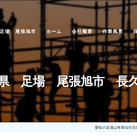
足場 尾張旭市
ホーム
会社概要
作業風景
県 足場 尾張旭市 長
愛知の足場は有限会社石