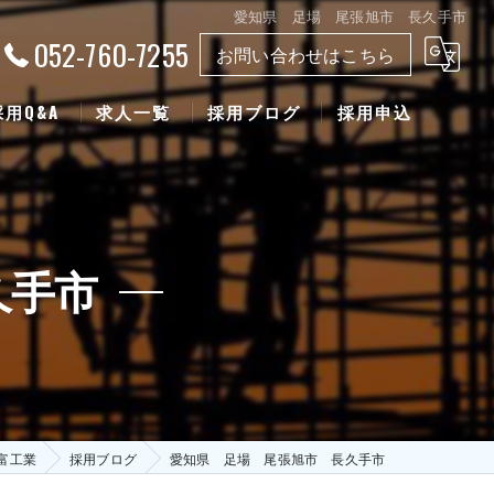
愛知県 足場 尾張旭市 長久手市
052-760-7255
お問い合わせはこちら
採用Q&A
求人一覧
採用ブログ
採用申込
久手市
富工業
採用ブログ
愛知県 足場 尾張旭市 長久手市