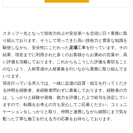
スタッフ一丸となって技術力向上や安全第一を念頭に日々業務に取
り組んでおります。そうして培ってきた高い技術力と豊富な知識を
駆使しながら、安全性にこだわった
足場
工事を行っています。その
結果、現在までに利用された多くのお客様からお褒めの言葉や、高
い評価を頂戴しております。これからもこうした評価を裏切ること
のないよう、人材育成や人材募集を行いながら業務に取り組んでま
いります。
現在行っている求人では、一緒に
足場
の設置・組立を行ってくださ
る仲間を経験者、未経験者問わずに募集しております。経験者の方
は、しっかりと経験や資格、能力を評価した上で給与を決定してい
ますので、転職をお考えの方も安心してご応募ください。コミュニ
ケーションをしっかりと取り、仲間と連携しながら細部にまで気を
配った丁寧な施工を行える方の応募をお待ちしております。