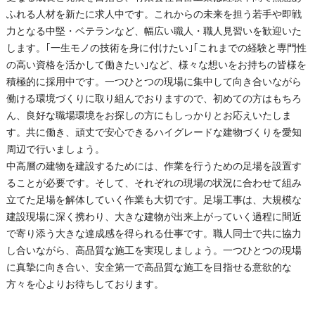
ふれる人材を新たに求人中です。これからの未来を担う若手や即戦
力となる中堅・ベテランなど、幅広い職人・職人見習いを歓迎いた
します。｢一生モノの技術を身に付けたい｣｢これまでの経験と専門性
の高い資格を活かして働きたい｣など、様々な想いをお持ちの皆様を
積極的に採用中です。一つひとつの現場に集中して向き合いながら
働ける環境づくりに取り組んでおりますので、初めての方はもちろ
ん、良好な職場環境をお探しの方にもしっかりとお応えいたしま
す。共に働き、頑丈で安心できるハイグレードな建物づくりを愛知
周辺で行いましょう。
中高層の建物を建設するためには、作業を行うための足場を設置す
ることが必要です。そして、それぞれの現場の状況に合わせて組み
立てた足場を解体していく作業も大切です。足場工事は、大規模な
建設現場に深く携わり、大きな建物が出来上がっていく過程に間近
で寄り添う大きな達成感を得られる仕事です。職人同士で共に協力
し合いながら、高品質な施工を実現しましょう。一つひとつの現場
に真摯に向き合い、安全第一で高品質な施工を目指せる意欲的な
方々を心よりお待ちしております。