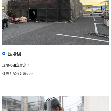
足場組
足場の組立作業！
外部も屋根足場も✨