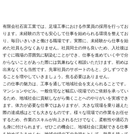
有限会社石富工業では、足場工事における作業員の採用を行ってお
ります。未経験の方でも安心して仕事を始められる環境を整えてお
り、毎日いきいきと働ける職場です。実際に、未経験から仕事を始
めた社員も少なくありません。社員同士の仲も良いため、入社後は
すぐに職場の雰囲気に馴染むことができ、仕事を進めていく中で分
からないことがあった際には気兼ねなく相談いただけます。初めは
出来なくても当然です。先輩社員のサポートのもと、少しずつでき
ることを増やしていきましょう。焦る必要はありません。
この仕事の魅力は、工事を通して地域社会を支えられることです。
マンションやビル、一般住宅など幅広い現場でのご依頼を承ってい
るため、地域社会に貢献しながら働くことへのやりがいを実感でき
ます。体力が必要な仕事ではありますが、大きな現場を乗り越えた
際の達成感はとても大きなものです。様々な現場での作業をお任せ
するため、作業のスキルが向上されるだけでなく、柔軟性や適応力
も身に付けられます。ぜひこの機会に、地域社会に貢献できる仕事
を始めてみませんか。地域の縁の下の力持ちとして、熱意を持って