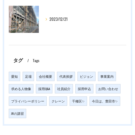
2023/12/21
タグ
Tags
愛知
足場
会社概要
代表挨拶
ビジョン
事業案内
求める人物像
採用Q&A
社員紹介
採用申込
お問い合わせ
プライバシーポリシー
クレーン
千種区✨
今日は、豊田市✨
JRの講習