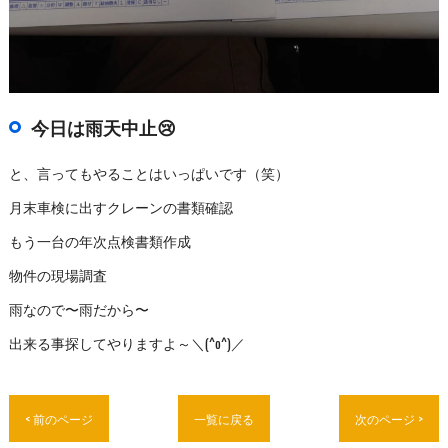
今日は雨天中止😢
と、言ってもやることはいっぱいです（笑）
月末車検に出すクレーンの書類確認
もう一台の年次点検書類作成
物件の現場調査
雨なので〜雨だから〜
出来る事探してやりますよ～＼(^o^)／
< 前のページ
一覧に戻る
次のページ >