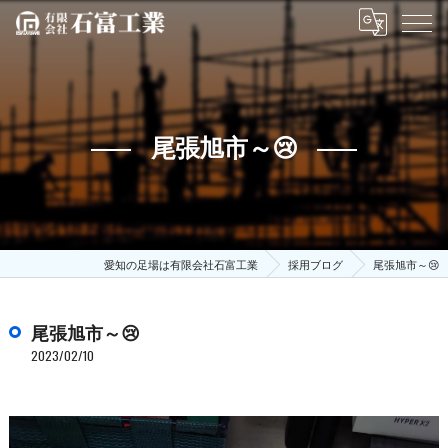
尾張旭市～😢
愛知の足場は有限会社石富工業
採用ブログ
尾張旭市～😢
尾張旭市～😢
2023/02/10