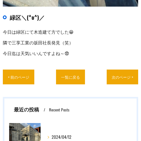
緑区＼(^o^)／
今日は緑区にて木造建て方でした😁
隣で三享工業の坂田社長発見（笑）
今日迄は天気いいんですよね～😨
< 前のページ
一覧に戻る
次のページ >
最近の投稿
Recent Posts
2024/04/12