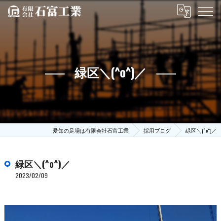
緑区＼(^o^)／
愛知の足場は有限会社石富工業
採用ブログ
緑区＼(^o^)／
緑区＼(^o^)／
2023/02/09