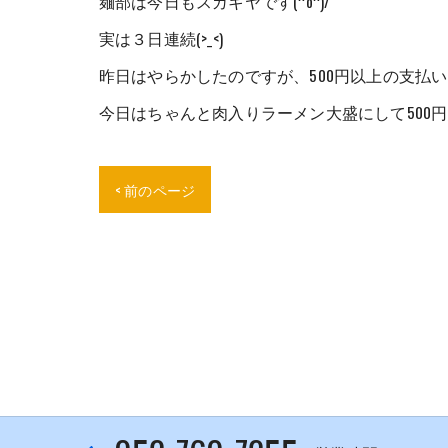
麺部は今日もスガキヤです(^o^)/
実は３日連続(>_<)
昨日はやらかしたのですが、500円以上の支払いを
今日はちゃんと肉入りラーメン大盛にして500円突
< 前のページ