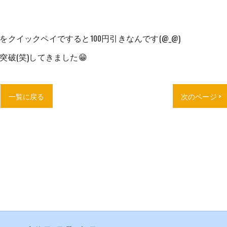
クイックペイですると100円引きなんです(@_@)
破(笑)してきました😁
一覧に戻る
次のページ >