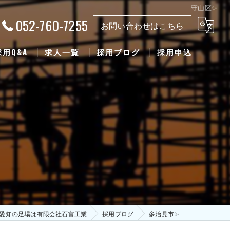
守山区✨
052-760-7255
お問い合わせはこちら
採用Q&A
求人一覧
採用ブログ
採用申込
愛知の足場は有限会社石富工業
採用ブログ
多治見市✨