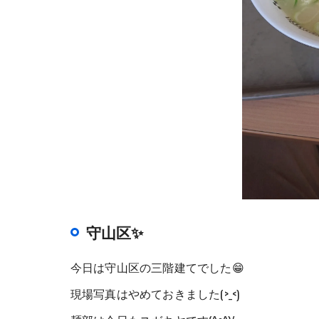
守山区✨
今日は守山区の三階建てでした😁
現場写真はやめておきました(>_<)