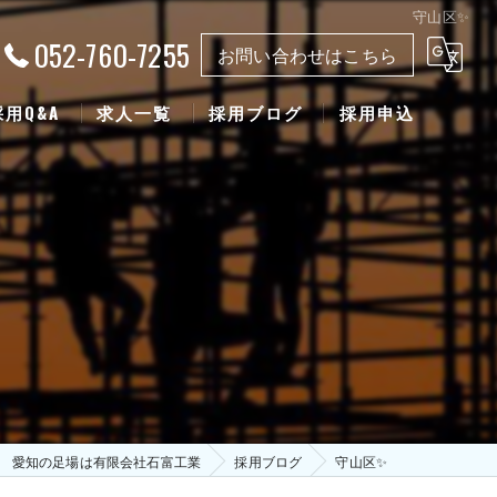
守山区✨
052-760-7255
お問い合わせはこちら
採用Q&A
求人一覧
採用ブログ
採用申込
愛知の足場は有限会社石富工業
採用ブログ
守山区✨