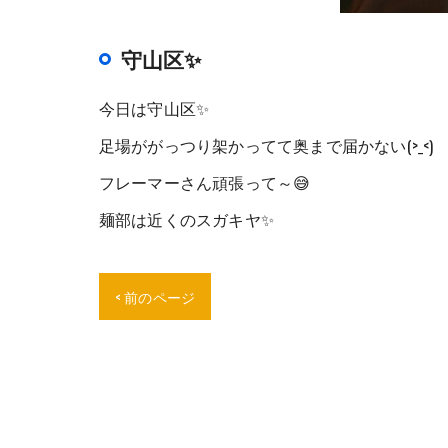
守山区✨
今日は守山区✨
足場ががっつり架かってて奥まで届かない(>_<)
フレーマーさん頑張って～😅
麺部は近くのスガキヤ✨
< 前のページ