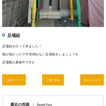
足場組
足場組を行って来ました！
風が強かったです😵倒れない足場組をしましょう💪
足場職人募集中です♪
< 前のページ
一覧に戻る
次のページ >
最近の投稿
Recent Posts