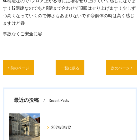
RC構造なので1フロア上がる毎に足場をせり上げていく感じになりま
す！12階建なのであとR階まで合わせて13回はせり上げます！少しず
つ高くなっていくので怖さもあまりないです😄解体の時は高く感じ
ますけど😅
事故なくご安全に😌
< 前のページ
一覧に戻る
次のページ >
最近の投稿
Recent Posts
2024/04/12