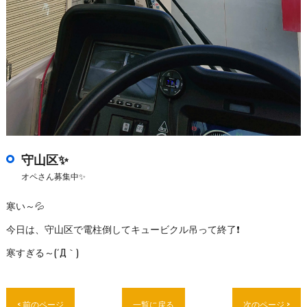
守山区✨
オペさん募集中✨
寒い～💦
今日は、守山区で電柱倒してキュービクル吊って終了❗
寒すぎる～(´Д｀)
< 前のページ
一覧に戻る
次のページ >