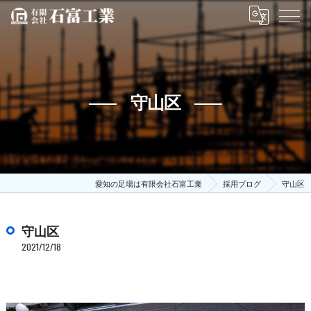
守山区
愛知の足場は有限会社石富工業
採用ブログ
守山区
守山区
2021/12/18