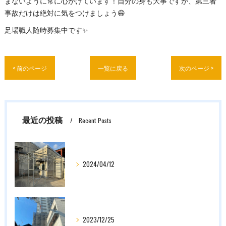
まないように常に心がけています！自分の身も大事ですが、第三者
事故だけは絶対に気をつけましょう😄
足場職人随時募集中です✨
< 前のページ
一覧に戻る
次のページ >
最近の投稿
Recent Posts
2024/04/12
2023/12/25