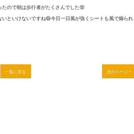
たので朝は歩行者がたくさんでした😵
ないといけないですね😄今日一日風が強くシートも風で煽られ
一覧に戻る
次のページ >