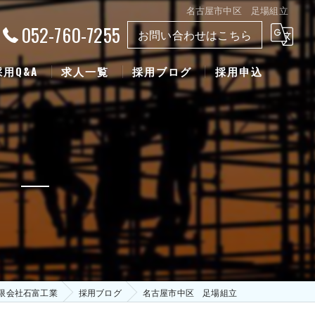
名古屋市中区 足場組立
052-760-7255
お問い合わせはこちら
採用Q&A
求人一覧
採用ブログ
採用申込
立
限会社石富工業
採用ブログ
名古屋市中区 足場組立