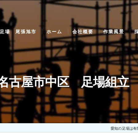
足場 尾張旭市
ホーム
会社概要
作業風景
名古屋市中区 足場組
愛知の足場は有