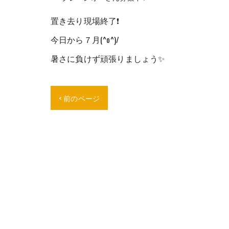
置き去り現場終了❗
今日から７月(^o^)/
暑さに負けず頑張りましょう✨
< 前のページ