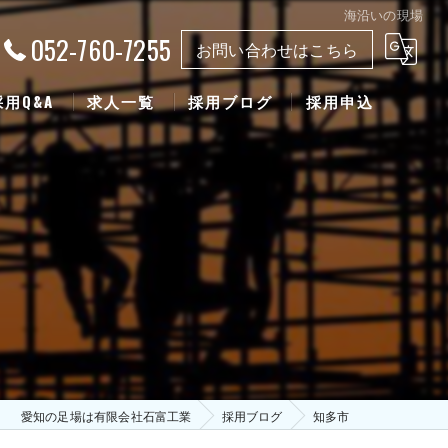
海沿いの現場
052-760-7255
お問い合わせはこちら
採用Q&A
求人一覧
採用ブログ
採用申込
愛知の足場は有限会社石富工業
採用ブログ
知多市