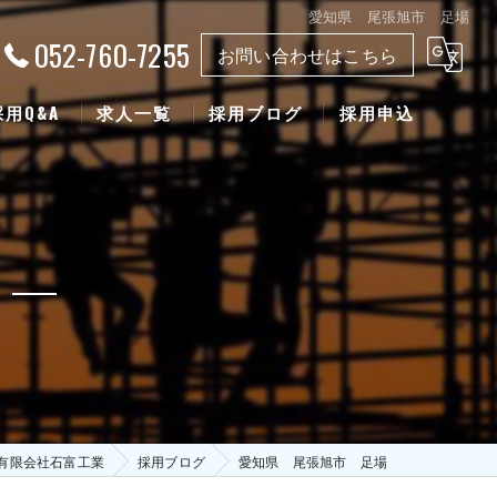
愛知県 尾張旭市 足場
052-760-7255
お問い合わせはこちら
採用Q&A
求人一覧
採用ブログ
採用申込
有限会社石富工業
採用ブログ
愛知県 尾張旭市 足場