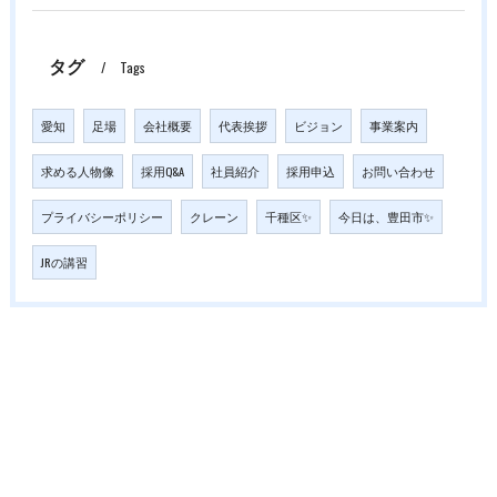
タグ
Tags
愛知
足場
会社概要
代表挨拶
ビジョン
事業案内
求める人物像
採用Q&A
社員紹介
採用申込
お問い合わせ
プライバシーポリシー
クレーン
千種区✨
今日は、豊田市✨
JRの講習