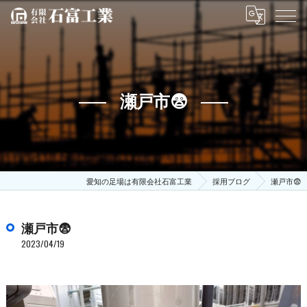
瀬戸市😨
愛知の足場は有限会社石富工業
採用ブログ
瀬戸市😨
瀬戸市😨
2023/04/19