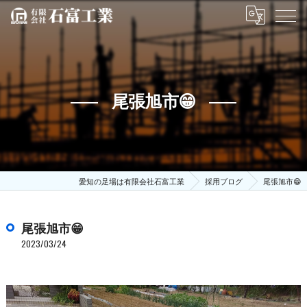
尾張旭市😁
愛知の足場は有限会社石富工業
採用ブログ
尾張旭市😁
尾張旭市😁
2023/03/24