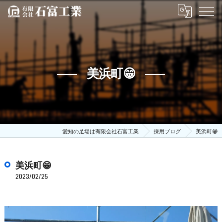
美浜町😁
愛知の足場は有限会社石富工業
採用ブログ
美浜町😁
美浜町😁
2023/02/25