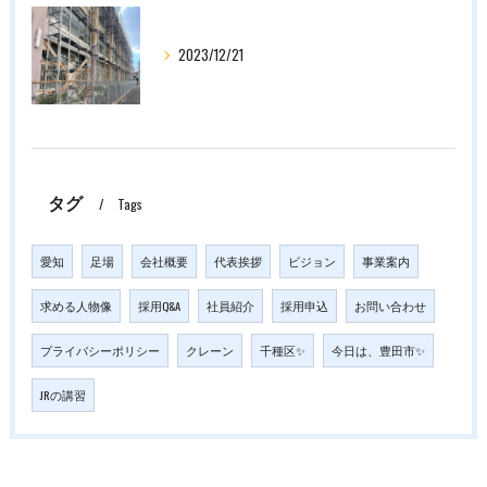
2023/12/21
タグ
Tags
愛知
足場
会社概要
代表挨拶
ビジョン
事業案内
求める人物像
採用Q&A
社員紹介
採用申込
お問い合わせ
プライバシーポリシー
クレーン
千種区✨
今日は、豊田市✨
JRの講習