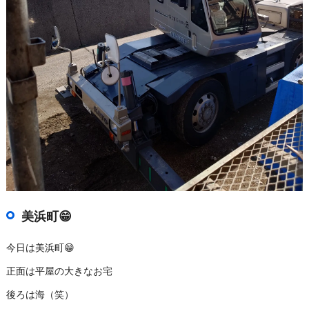
美浜町😁
今日は美浜町😁
正面は平屋の大きなお宅
後ろは海（笑）