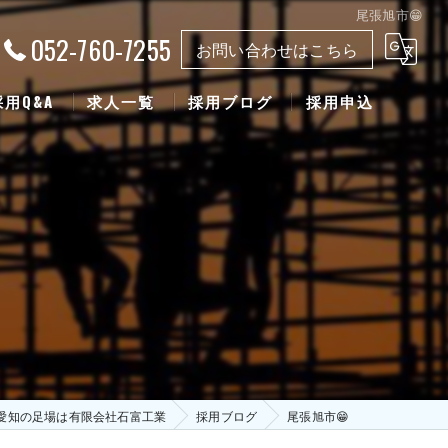
尾張旭市😁
052-760-7255
お問い合わせはこちら
採用Q&A
求人一覧
採用ブログ
採用申込
愛知の足場は有限会社石富工業
採用ブログ
尾張旭市😁