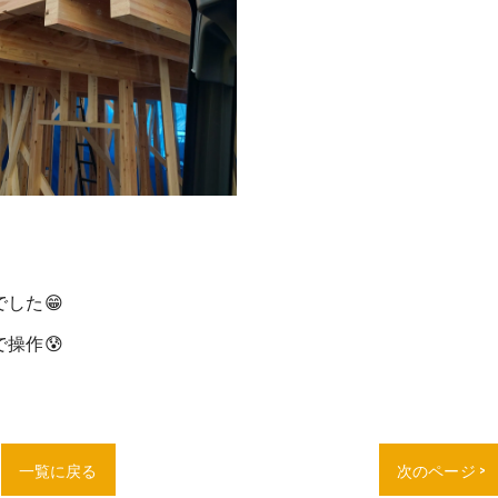
した😁
操作😰
一覧に戻る
次のページ >