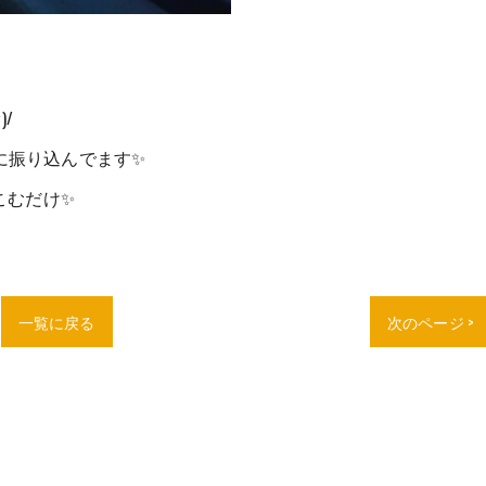
/
奥に振り込んでます✨
こむだけ✨
一覧に戻る
次のページ >