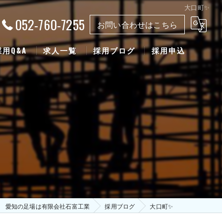
大口町✨
052-760-7255
お問い合わせはこちら
採用Q&A
求人一覧
採用ブログ
採用申込
愛知の足場は有限会社石富工業
採用ブログ
大口町✨