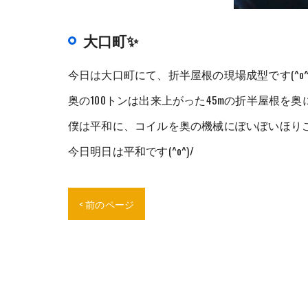
大口町✨
今日は大口町にて、折半屋根の現場成型です(^o^)
奥の100トンは出来上がった45mの折半屋根を
僕は平和に、コイルを奥の機械にぽいぽいほり
今日明日は平和です(^o^)/
< 前のページ