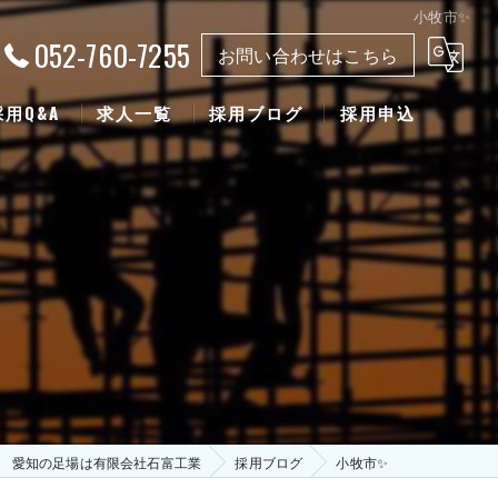
小牧市✨
052-760-7255
お問い合わせはこちら
採用Q&A
求人一覧
採用ブログ
採用申込
愛知の足場は有限会社石富工業
採用ブログ
小牧市✨