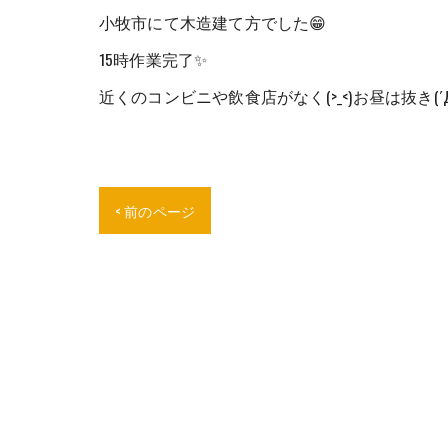
小牧市にて木造建て方でした😁
15時作業完了✨
近くのコンビニや飲食店がなく(>_<)お昼は抜き(´
< 前のページ