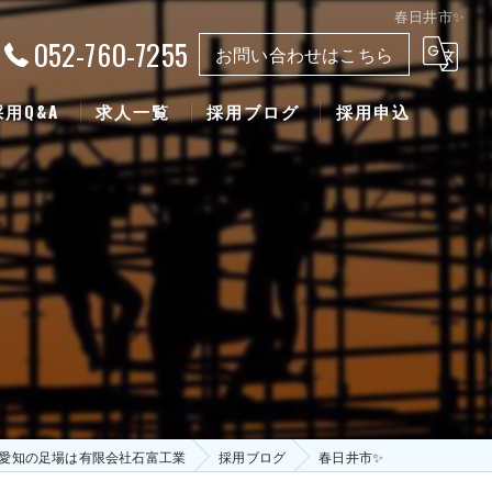
春日井市✨
052-760-7255
お問い合わせはこちら
採用Q&A
求人一覧
採用ブログ
採用申込
愛知の足場は有限会社石富工業
採用ブログ
春日井市✨