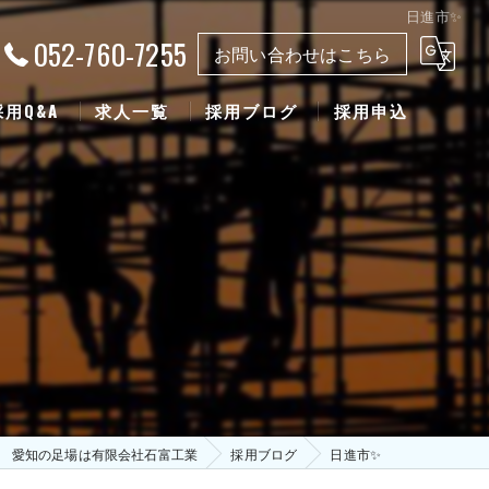
日進市✨
052-760-7255
お問い合わせはこちら
採用Q&A
求人一覧
採用ブログ
採用申込
愛知の足場は有限会社石富工業
採用ブログ
日進市✨