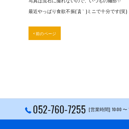
写真は流石に撮れないので、いつもの麺部✨
最近やっぱり食欲不振(´Д｀)ミニで十分です(笑)
< 前のページ
052-760-7255
[営業時間] 10:00 〜