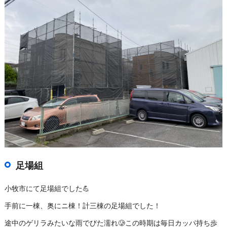
足場組
小牧市にて足場組でした💪
手前に一棟、奥にニ棟！計三棟の足場組でした！
途中のゲリラみたいな雨でびた濡れ🥲この時期は毎日カッパ持ち歩