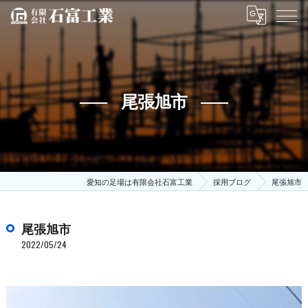
尾張旭市
愛知の足場は有限会社石富工業
採用ブログ
尾張旭市
尾張旭市
2022/05/24