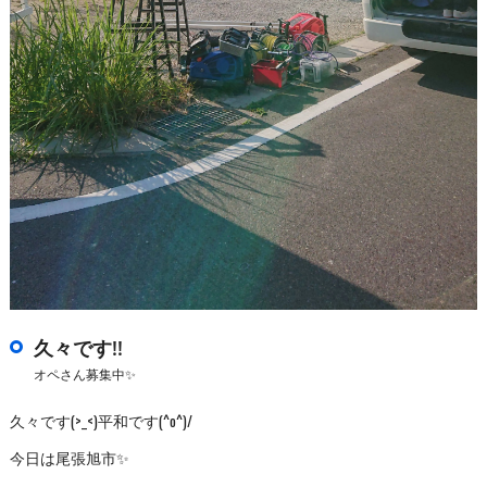
久々です‼️
オペさん募集中✨
久々です(>_<)平和です(^o^)/
今日は尾張旭市✨