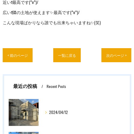
近い❗最高です(^o^)/
広い❗隣の土地が使えます✨最高です(^o^)/
こんな現場ばかりなら誰でも出来ちゃいますね✨(笑)
< 前のページ
一覧に戻る
次のページ >
最近の投稿
Recent Posts
2024/04/12