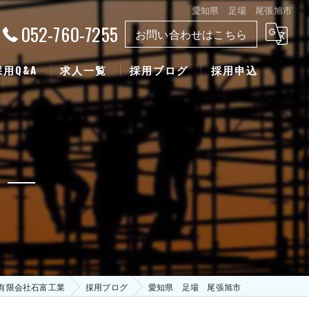
愛知県 足場 尾張旭市
052-760-7255
お問い合わせはこちら
採用Q&A
求人一覧
採用ブログ
採用申込
有限会社石富工業
採用ブログ
愛知県 足場 尾張旭市