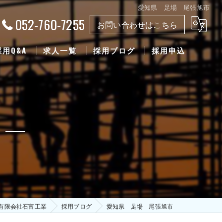
愛知県 足場 尾張旭市
052-760-7255
お問い合わせはこちら
採用Q&A
求人一覧
採用ブログ
採用申込
有限会社石富工業
採用ブログ
愛知県 足場 尾張旭市