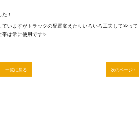
した！
していますがトラックの配置変えたりいろいろ工夫してやって
全帯は常に使用です✨
一覧に戻る
次のページ >