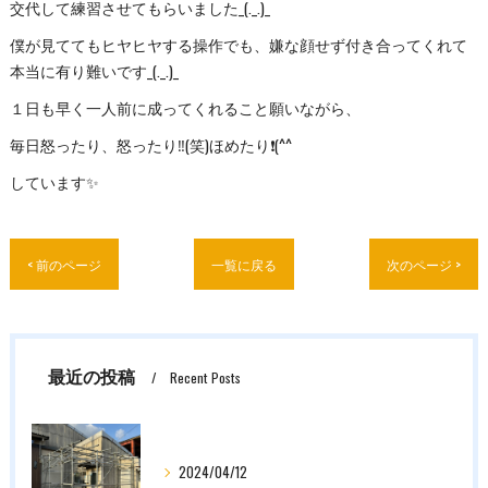
交代して練習させてもらいました_(._.)_
僕が見ててもヒヤヒヤする操作でも、嫌な顔せず付き合ってくれて
本当に有り難いです_(._.)_
１日も早く一人前に成ってくれること願いながら、
毎日怒ったり、怒ったり‼️(笑)ほめたり❗(^^ゞ
しています✨
< 前のページ
一覧に戻る
次のページ >
最近の投稿
Recent Posts
2024/04/12