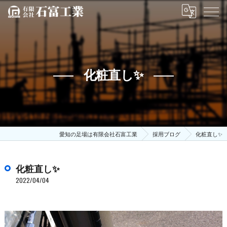
化粧直し✨
愛知の足場は有限会社石富工業
採用ブログ
化粧直し✨
化粧直し✨
2022/04/04