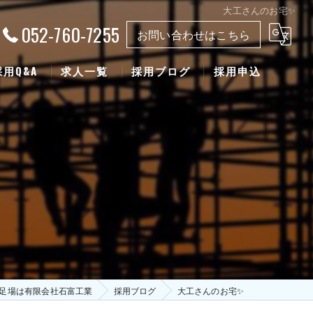
大工さんのお宅✨
052-760-7255
お問い合わせはこちら
採用Q&A
求人一覧
採用ブログ
採用申込
足場は有限会社石富工業
採用ブログ
大工さんのお宅✨