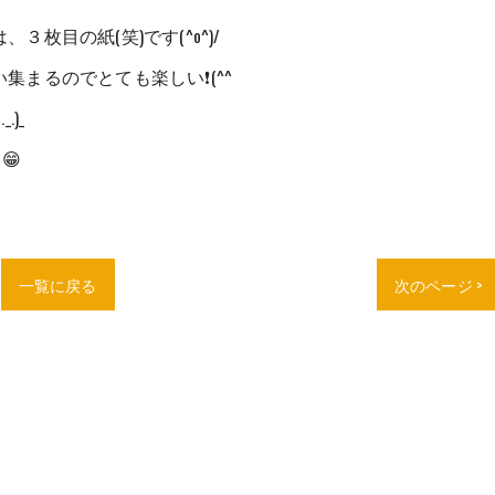
枚目の紙(笑)です(^o^)/
まるのでとても楽しい❗(^^ゞ
)_
😁
一覧に戻る
次のページ >