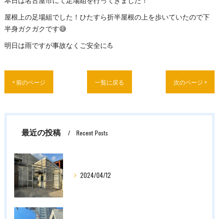
本日は名古屋市にて足場組を行ってきました！
屋根上の足場組でした！ひたすら折半屋根の上を歩いていたので下
半身ガクガクです😅
明日は雨ですが事故なくご安全に💪
< 前のページ
一覧に戻る
次のページ >
最近の投稿
Recent Posts
2024/04/12