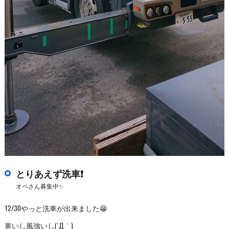
とりあえず洗車❗
オペさん募集中✨
12/30やっと洗車が出来ました😁
寒いし風強いし(´Д｀)