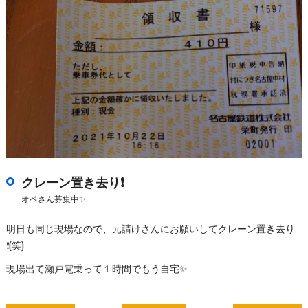
クレーン置き去り❗
オペさん募集中✨
明日も同じ現場なので、元請けさんにお願いしてクレーン置き去り
❗(笑)
現場出て瀬戸電乗って１時間でもう自宅✨