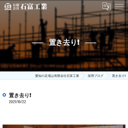
置き去り❗
愛知の足場は有限会社石富工業
採用ブログ
置き去り❗
置き去り❗
2021/10/22