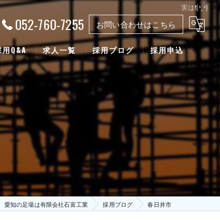
実は❗(>_<)
052-760-7255
お問い合わせはこちら
採用Q&A
求人一覧
採用ブログ
採用申込
愛知の足場は有限会社石富工業
採用ブログ
春日井市