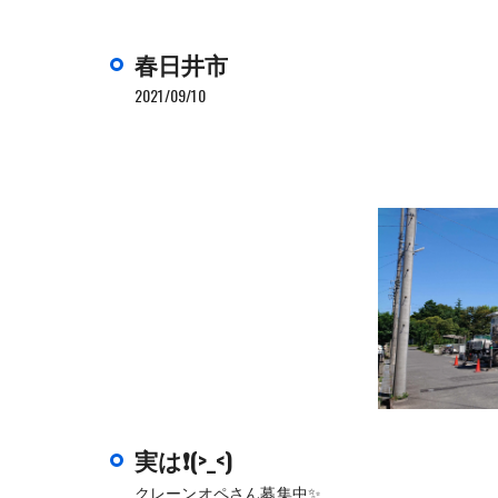
春日井市
2021/09/10
実は❗(>_<)
クレーンオペさん募集中✨