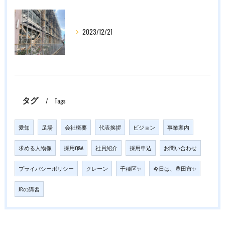
2023/12/21
タグ
Tags
愛知
足場
会社概要
代表挨拶
ビジョン
事業案内
求める人物像
採用Q&A
社員紹介
採用申込
お問い合わせ
プライバシーポリシー
クレーン
千種区✨
今日は、豊田市✨
JRの講習