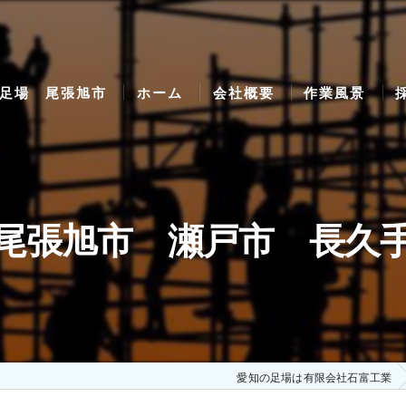
足場 尾張旭市
ホーム
会社概要
作業風景
尾張旭市 瀬戸市 長久
愛知の足場は有限会社石富工業