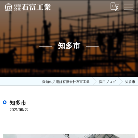
知多市
愛知の足場は有限会社石富工業
採用ブログ
知多市
知多市
2021/06/27