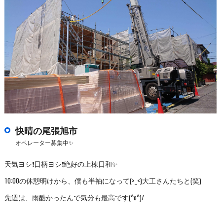
快晴の尾張旭市
オペレーター募集中✨
天気ヨシ❗日柄ヨシ❗絶好の上棟日和✨
10:00の休憩明けから、僕も半袖になって(>_<)大工さんたちと(笑)
先週は、雨酷かったんで気分も最高です(^o^)/