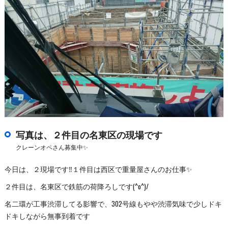
写真は、２件目の名東区の現場です
クレーンオペさん募集中✨
今日は、２現場です‼️１件目は西区で重量屋さんのお仕事✨
２件目は、名東区で鉄筋の荷降ろしです(^o^)/
名二環が工事渋滞してる影響で、302号線もやや渋滞気味で少しドキ
ドキしながら無事到着です