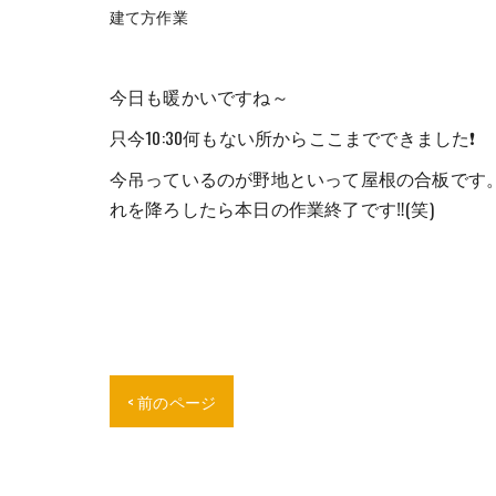
建て方作業
今日も暖かいですね～
只今10:30何もない所からここまでできました❗
今吊っているのが野地といって屋根の合板です
れを降ろしたら本日の作業終了です‼️(笑)
< 前のページ