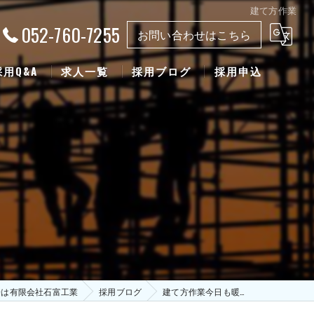
建て方作業
052-760-7255
お問い合わせはこちら
採用Q&A
求人一覧
採用ブログ
採用申込
場は有限会社石富工業
採用ブログ
建て方作業今日も暖…